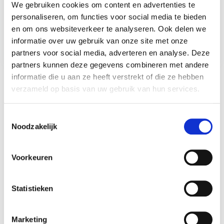
We gebruiken cookies om content en advertenties te
personaliseren, om functies voor social media te bieden
en om ons websiteverkeer te analyseren. Ook delen we
informatie over uw gebruik van onze site met onze
partners voor social media, adverteren en analyse. Deze
partners kunnen deze gegevens combineren met andere
Uit elkaar gaan is een ingrijpende beslissing. Zeker als er
informatie die u aan ze heeft verstrekt of die ze hebben
een gezamenlijke koopwoning en/of kinderen in het spel
verzameld op basis van uw gebruik van hun services.
zijn. Naast de emotionele rollercoaster komt er ook op
financieel gebied veel op je af. Hoe verdeel je de
Toestemmingsselectie
bezittingen eerlijk? Blijft een van jullie in het huis wonen? En
Noodzakelijk
wat gebeurt er met de hypotheek?
Voorkeuren
Wil jij hier meer over weten? Vul dan je gegevens in en
download de gratis whitepaper.
Statistieken
Marketing