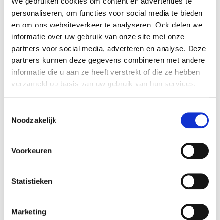
We gebruiken cookies om content en advertenties te
hebt ontvangen. Hier staat je relatienummer of polisnummer
personaliseren, om functies voor social media te bieden
op, die wij nodig hebben om je opgave te kunnen
en om ons websiteverkeer te analyseren. Ook delen we
behandelen.
informatie over uw gebruik van onze site met onze
partners voor social media, adverteren en analyse. Deze
partners kunnen deze gegevens combineren met andere
informatie die u aan ze heeft verstrekt of die ze hebben
verzameld op basis van uw gebruik van hun services.
Diensten
Toestemmingsselectie
Noodzakelijk
Hypotheken
Particuliere verzekeringen
Voorkeuren
Zakelijke verzekeringen
Statistieken
Bankzaken
Vermogensgroei
Marketing
Van Campen & Dijkstra