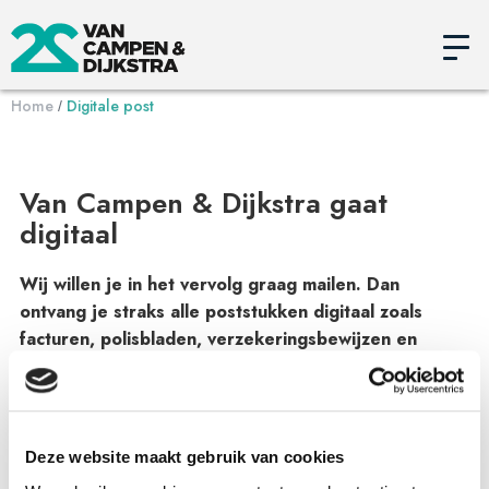
Home
Digitale post
/
Van Campen & Dijkstra gaat
digitaal
Wij willen je in het vervolg graag mailen. Dan
ontvang je straks alle poststukken digitaal zoals
facturen, polisbladen, verzekeringsbewijzen en
nieuwsberichten over onze producten en
dienstverlening. Geef hieronder je mailadres aan ons
door. Geregeld binnen 1 minuut!
Deze website maakt gebruik van cookies
Houd wel het poststuk bij de hand waar je ons verzoek op