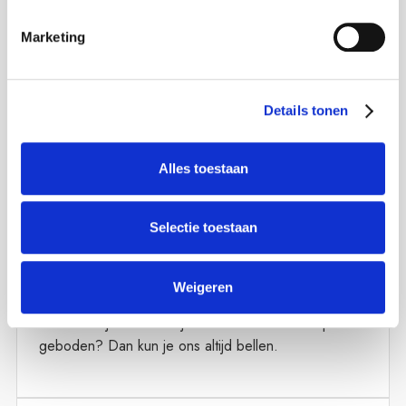
Jij vindt het makkelijk dat wij automatisch incasseren.
Marketing
Dat kunnen wij voor jou regelen. Stuur het ingevulde
SEPA machtigingsformulier
naar
info@vancampendijkstra.nl
.
Details tonen
Hier vind je het formulier >
SEPA
machtigingsformulier
.
Alles toestaan
Selectie toestaan
Waar kan ik mijn schade melden?
Weigeren
Bovenaan de website kun je op "Schade melden"
klikken om je schade bij ons te melden. Is er spoed
geboden? Dan kun je ons altijd bellen.