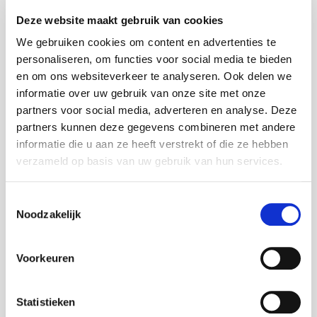
Steenwijk.
Klik hier voor de openingstijden en
Deze website maakt gebruik van cookies
contactgegevens.
We gebruiken cookies om content en advertenties te
personaliseren, om functies voor social media te bieden
en om ons websiteverkeer te analyseren. Ook delen we
informatie over uw gebruik van onze site met onze
Hoeveel kan ik maximaal lenen?
partners voor social media, adverteren en analyse. Deze
partners kunnen deze gegevens combineren met andere
informatie die u aan ze heeft verstrekt of die ze hebben
Neem telefonisch contact met ons op of loop binnen
verzameld op basis van uw gebruik van hun services.
bij één van onze vestigingen en kom er achter
hoeveel je kunt lenen.
Toestemmingsselectie
Klik hier voor de openingstijden en contactgegevens.
Noodzakelijk
Voorkeuren
Waar kan ik het SEPA
machtigingsformulier vinden?
Statistieken