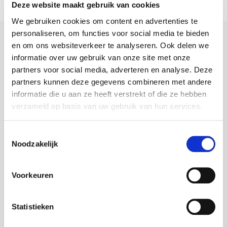
Deze website maakt gebruik van cookies
We gebruiken cookies om content en advertenties te
personaliseren, om functies voor social media te bieden
en om ons websiteverkeer te analyseren. Ook delen we
Heb je een vraag?
informatie over uw gebruik van onze site met onze
partners voor social media, adverteren en analyse. Deze
Kijk eerst hieronder naar de 5 meest gestelde vragen. Kun jij
partners kunnen deze gegevens combineren met andere
je antwoord niet vinden? Vul dan het formulier in en wij
informatie die u aan ze heeft verstrekt of die ze hebben
nemen zo snel mogelijk contact met je op.
verzameld op basis van uw gebruik van hun services.
Toestemmingsselectie
Noodzakelijk
Is er een zelfstandig adviseur van ASN
Bank bij mij in de buurt?
Voorkeuren
Van Campen & Dijkstra is trots zelfstandig financieel
adviseur van ASN Bank in Balk, Burgum, Drachten,
Gorredijk, Grootegast, Harlingen, Marum, Sneek en
Statistieken
Steenwijk.
Klik hier voor de openingstijden en