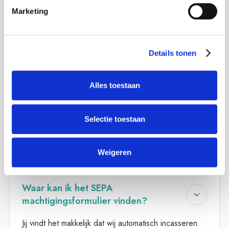
contactgegevens.
Marketing
Details tonen
Hoeveel kan ik maximaal lenen?
Alles toestaan
Neem telefonisch contact met ons op of loop binnen
bij één van onze vestigingen en kom er achter
hoeveel je kunt lenen.
Selectie toestaan
Klik hier voor de openingstijden en contactgegevens.
Weigeren
Waar kan ik het SEPA
machtigingsformulier vinden?
Jij vindt het makkelijk dat wij automatisch incasseren.