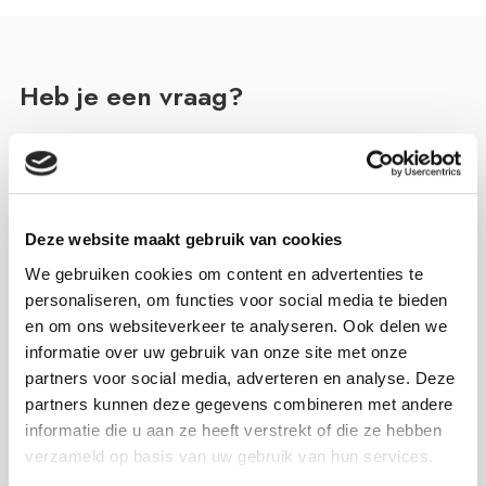
Heb je een vraag?
Kijk eerst hieronder naar de 5 meest gestelde vragen. Kun jij
je antwoord niet vinden? Vul dan het formulier in en wij
nemen zo snel mogelijk contact met je op.
Deze website maakt gebruik van cookies
We gebruiken cookies om content en advertenties te
Is er een zelfstandig adviseur van ASN
personaliseren, om functies voor social media te bieden
Bank bij mij in de buurt?
en om ons websiteverkeer te analyseren. Ook delen we
informatie over uw gebruik van onze site met onze
Van Campen & Dijkstra is trots zelfstandig financieel
partners voor social media, adverteren en analyse. Deze
adviseur van ASN Bank in Balk, Burgum, Drachten,
partners kunnen deze gegevens combineren met andere
Gorredijk, Grootegast, Harlingen, Marum, Sneek en
informatie die u aan ze heeft verstrekt of die ze hebben
Steenwijk.
Klik hier voor de openingstijden en
verzameld op basis van uw gebruik van hun services.
contactgegevens.