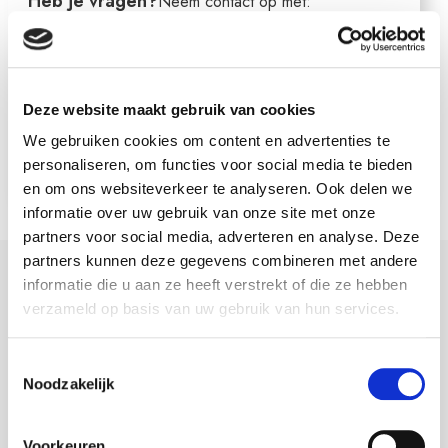
Heb je vragen?
Neem contact op met:
Afdeling particuliere verzekeringen
0513-461 346
particulier@vancampendijkstra.nl
Deze website maakt gebruik van cookies
We gebruiken cookies om content en advertenties te
personaliseren, om functies voor social media te bieden
en om ons websiteverkeer te analyseren. Ook delen we
informatie over uw gebruik van onze site met onze
partners voor social media, adverteren en analyse. Deze
partners kunnen deze gegevens combineren met andere
informatie die u aan ze heeft verstrekt of die ze hebben
Heb je een vraag?
verzameld op basis van uw gebruik van hun services.
Kijk eerst hieronder naar de 5 meest gestelde vragen. Kun jij
Toestemmingsselectie
je antwoord niet vinden? Vul dan het formulier in en wij
Noodzakelijk
nemen zo snel mogelijk contact met je op.
Voorkeuren