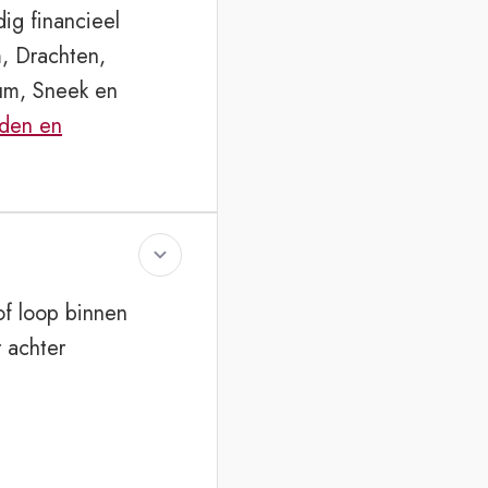
dig financieel
, Drachten,
um, Sneek en
jden en
f loop binnen
 achter