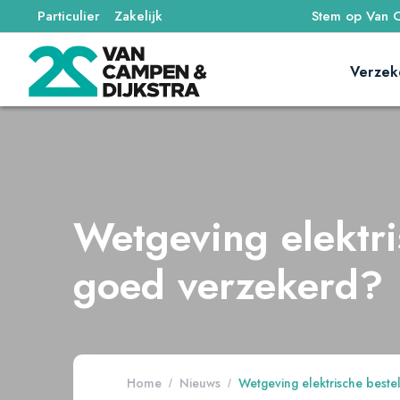
Particulier
Zakelijk
Stem op Van C
Verzek
Wetgeving elektri
goed verzekerd?
Home
Nieuws
Wetgeving elektrische beste
/
/