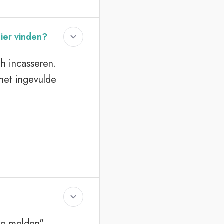
ier vinden?
ch incasseren.
 het ingevulde
de melden"