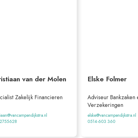
istiaan van der Molen
Elske Folmer
ialist Zakelijk Financieren
Adviseur Bankzaken 
Verzekeringen
tiaan@vancampendijkstra.nl
elske@vancampendijkstra.nl
22755628
0514-603 360