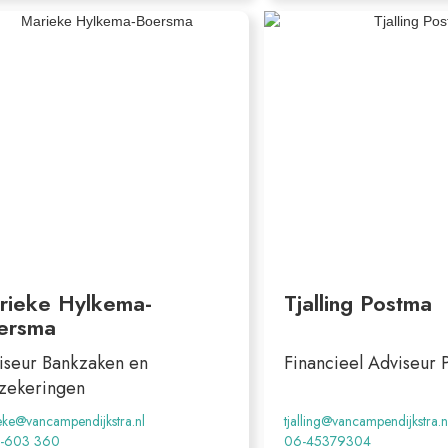
rieke Hylkema-
Tjalling Postma
ersma
iseur Bankzaken en
Financieel Adviseur P
zekeringen
eke@vancampendijkstra.nl
tjalling@vancampendijkstra.n
-603 360
06-45379304