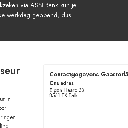
nkzaken via ASN Bank kun je
 Elke werkdag geopend, dus
iseur
Contactgegevens Gaasterl
Ons adres
Eigen Haard 33
8561 EX Balk
ur in
oor
eringen
ling