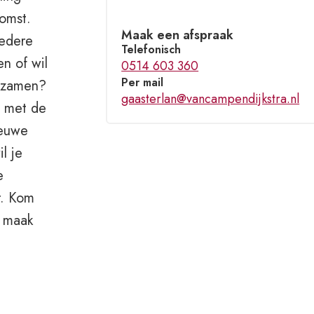
komst.
Maak een afspraak
iedere
Telefonisch
en of wil
0514 603 360
Per mail
urzamen?
gaasterlan@vancampendijkstra.nl
e met de
ieuwe
l je
e
r. Kom
f maak